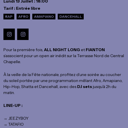
Lundi 13 Juillet : 18:00
Tarif : Entrée libre
RAP
AFRO
AMAPIANO
DANCEHALL
Pour la première fois,
ALL NIGHT LONG
et
FIANTON
s’associent pour un open air inédit sur la Terrasse Nord de Central
Chapelle.
À la veille de la Fête nationale, profitez d’une soirée au coucher
du soleil portée par une programmation mêlant Afro, Amapiano,
Hip-Hop, Shatta et Dancehall, avec des
DJ sets
jusqu’à 2h du
matin.
LINE-UP :
→ JEEZYBOY
→ TATAFIO