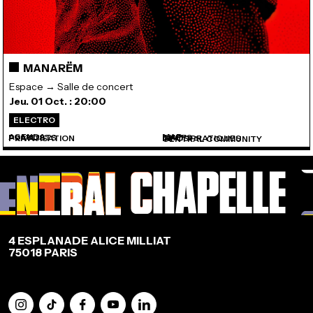
MANARËM
Espace → Salle de concert
Jeu. 01 Oct. : 20:00
ELECTRO
AGENDA
MAP
PLAYLISTS
CHEFS
PRIVATISATION
INFOS PRATIQUES
CENTRAL COMMUNITY
4 ESPLANADE ALICE MILLIAT
75018 PARIS