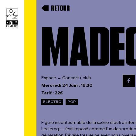
RETOUR
MADE
Espace → Concert + club
Mercredi 24 Juin : 19:30
Tarif : 22€
ELECTRO
POP
Figure incontournable de la scène électro inte
Leclercq — s’est imposé comme l’un des producte
génération. Révélé très jeune avec son univers v