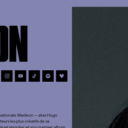
ON
rnationale, Madeon — alias Hugo
urs les plus créatifs de sa
isuel singulier et son premier album