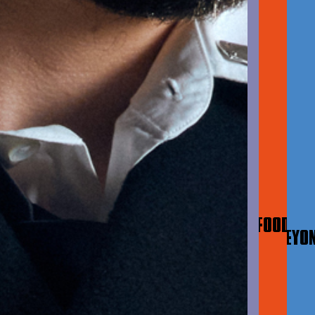
&
FOOD
BEYO