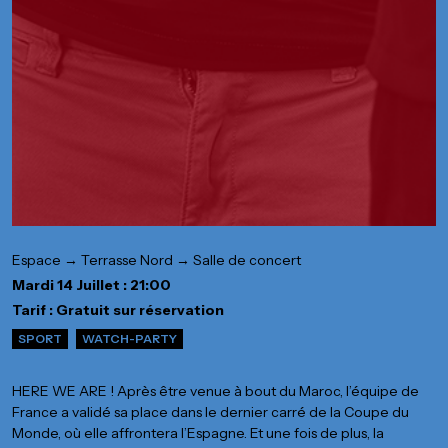
Espace → Terrasse Nord → Salle de concert
Mardi 14 Juillet : 21:00
Tarif : Gratuit sur réservation
SPORT
WATCH-PARTY
HERE WE ARE ! Après être venue à bout du Maroc, l’équipe de
France a validé sa place dans le dernier carré de la Coupe du
Monde, où elle affrontera l’Espagne. Et une fois de plus, la