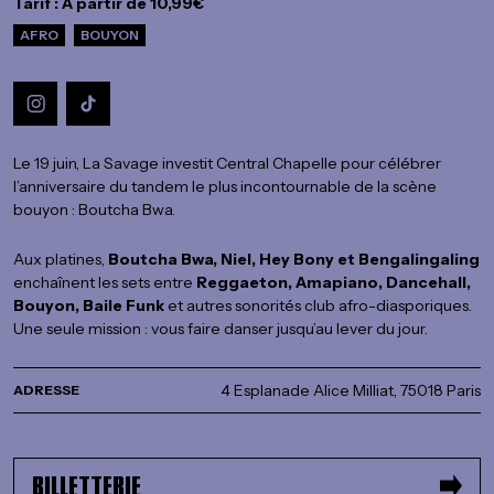
Tarif : À partir de 10,99€
AFRO
BOUYON
Le 19 juin, La Savage investit Central Chapelle pour célébrer
l’anniversaire du tandem le plus incontournable de la scène
bouyon : Boutcha Bwa.
Aux platines,
Boutcha Bwa, Niel, Hey Bony et Bengalingaling
enchaînent les sets entre
Reggaeton, Amapiano, Dancehall,
Bouyon, Baile Funk
et autres sonorités club afro-diasporiques.
Une seule mission : vous faire danser jusqu’au lever du jour.
4 Esplanade Alice Milliat, 75018 Paris
ADRESSE
BILLETTERIE