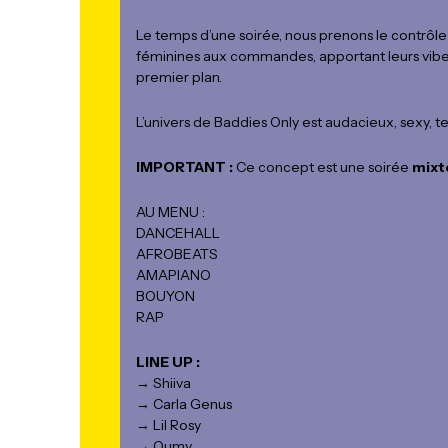
Le temps d’une soirée, nous prenons le contrôle 
féminines aux commandes, apportant leurs vibes,
premier plan.
L’univers de Baddies Only est audacieux, sexy, t
IMPORTANT :
Ce concept est une soirée
mixt
AU MENU :
DANCEHALL
AFROBEATS
AMAPIANO
BOUYON
RAP
LINE UP :
→ Shiiva
→ Carla Genus
→ Lil Rosy
→ Oumy