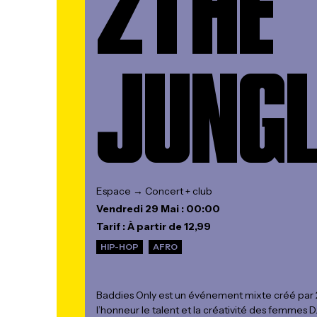
2THE
JUNGL
Espace → Concert + club
Vendredi 29 Mai : 00:00
Tarif : À partir de 12,99
HIP-HOP
AFRO
Baddies Only est un événement mixte créé pa
l’honneur le talent et la créativité des femmes D