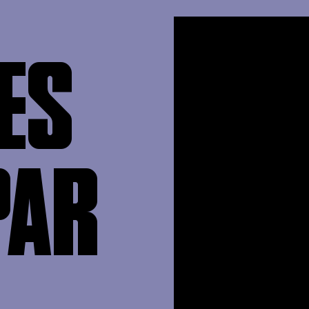
ES
PAR