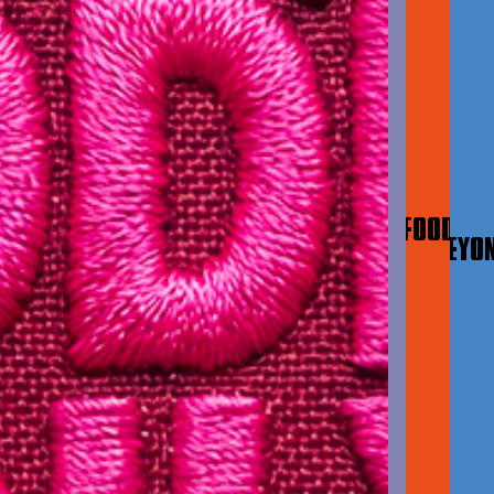
&
FOOD
BEYO